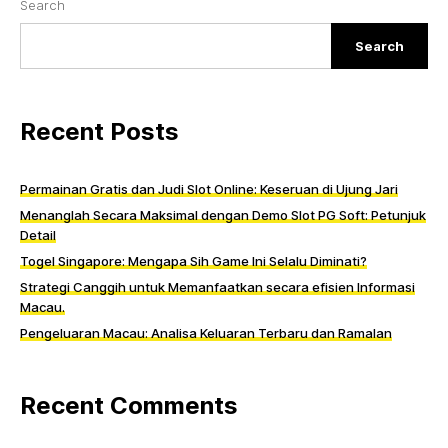
Search
Search
Recent Posts
Permainan Gratis dan Judi Slot Online: Keseruan di Ujung Jari
Menanglah Secara Maksimal dengan Demo Slot PG Soft: Petunjuk
Detail
Togel Singapore: Mengapa Sih Game Ini Selalu Diminati?
Strategi Canggih untuk Memanfaatkan secara efisien Informasi
Macau.
Pengeluaran Macau: Analisa Keluaran Terbaru dan Ramalan
Recent Comments