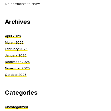
No comments to show.
Archives
April 2026
March 2026
February 2026
January 2026
December 2025
November 2025
October 2025
Categories
Uncategorized