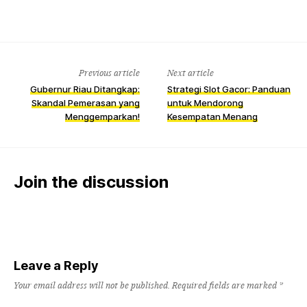
Previous article
Next article
Gubernur Riau Ditangkap:
Strategi Slot Gacor: Panduan
Skandal Pemerasan yang
untuk Mendorong
Menggemparkan!
Kesempatan Menang
Join the discussion
Leave a Reply
Your email address will not be published.
Required fields are marked
*