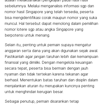
adalah melaksanakan pengkajian pada hasil hasil
sebelumnya. Melalui menganalisis informasi sgp dan
nomor hasil Singapore yang telah tersedia, peserta
bisa mengidentifikasi corak maupun nomor yang suka
muncul. Hal tersebut dapat menolong dalam pemilihan
nomor lotere sgp atau angka Singapore yang
berpotensi untuk menang.
Selain itu, penting untuk pemain supaya mengatur
anggaran serta dana yang akan digunakan sejak awal.
Pastikanlah agar jangan taruhan lebih dari kemampuan
finansial yang dimiliki. Dengan mengelola keuangan
secara tepat, peserta bisa bermain dengan jauh
nyaman dan tidak tertekan karena tekanan agar
berhasil. Menentukan batas taruhan dan disiplin dalam
menjalankan aturan itu merupakan kuncinya penting
untuk menghindari kerugian besar.
Sebagai penutup, pemain disarankan tetap