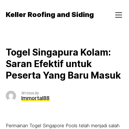
Skip
to
Keller Roofing and Siding
content
Menu
Togel Singapura Kolam:
Saran Efektif untuk
Peserta Yang Baru Masuk
Written by
Immortal88
Permainan Togel Singapore Pools telah menjadi salah