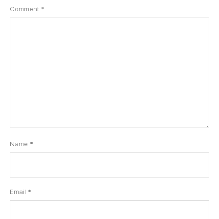
Comment
*
Name
*
Email
*