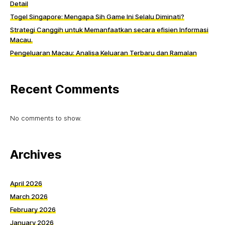
Detail
Togel Singapore: Mengapa Sih Game Ini Selalu Diminati?
Strategi Canggih untuk Memanfaatkan secara efisien Informasi
Macau.
Pengeluaran Macau: Analisa Keluaran Terbaru dan Ramalan
Recent Comments
No comments to show.
Archives
April 2026
March 2026
February 2026
January 2026