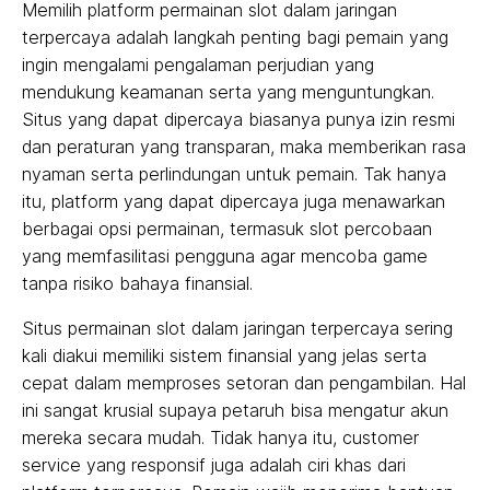
Memilih platform permainan slot dalam jaringan
terpercaya adalah langkah penting bagi pemain yang
ingin mengalami pengalaman perjudian yang
mendukung keamanan serta yang menguntungkan.
Situs yang dapat dipercaya biasanya punya izin resmi
dan peraturan yang transparan, maka memberikan rasa
nyaman serta perlindungan untuk pemain. Tak hanya
itu, platform yang dapat dipercaya juga menawarkan
berbagai opsi permainan, termasuk slot percobaan
yang memfasilitasi pengguna agar mencoba game
tanpa risiko bahaya finansial.
Situs permainan slot dalam jaringan terpercaya sering
kali diakui memiliki sistem finansial yang jelas serta
cepat dalam memproses setoran dan pengambilan. Hal
ini sangat krusial supaya petaruh bisa mengatur akun
mereka secara mudah. Tidak hanya itu, customer
service yang responsif juga adalah ciri khas dari