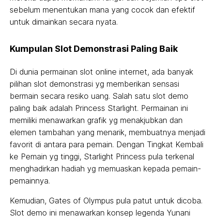
sebelum menentukan mana yang cocok dan efektif
untuk dimainkan secara nyata.
Kumpulan Slot Demonstrasi Paling Baik
Di dunia permainan slot online internet, ada banyak
pilihan slot demonstrasi yg memberikan sensasi
bermain secara resiko uang. Salah satu slot demo
paling baik adalah Princess Starlight. Permainan ini
memiliki menawarkan grafik yg menakjubkan dan
elemen tambahan yang menarik, membuatnya menjadi
favorit di antara para pemain. Dengan Tingkat Kembali
ke Pemain yg tinggi, Starlight Princess pula terkenal
menghadirkan hadiah yg memuaskan kepada pemain-
pemainnya.
Kemudian, Gates of Olympus pula patut untuk dicoba.
Slot demo ini menawarkan konsep legenda Yunani