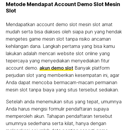
Metode Mendapat Account Demo Slot Mesin
Slot
Mendapatkan account demo slot mesin slot amat
mudah serta bisa diakses oleh siapa pun yang hendak
mengetes game mesin slot tanpa risiko ancaman
kehilangan dana. Langkah pertama yang bisa kamu
lakukan adalah mencari website slot online yang
tepercaya yang menyediakan menyediakan fitur
account demo.
akun demo slot
Banyak platform
perjudian slot yang memberikan kesempatan ini, agar
Anda dapat mencoba bermacam-macam permainan
mesin slot tanpa biaya yang situs tersebut sediakan.
Setelah anda menemukan situs yang tepat, umumnya
Anda harus mengisi formulir pendaftaran supaya
memperoleh akun. Tahapan pendaftaran tersebut
umumnya sederhana serta kilat, hanya dengan