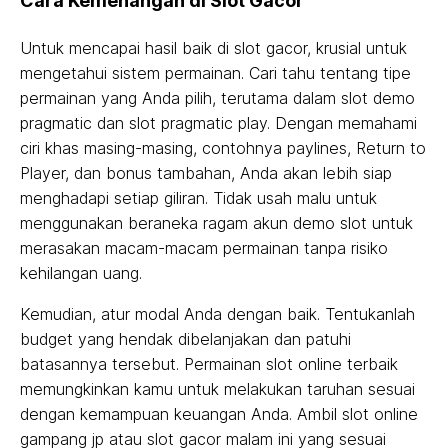
Cara Kemenangan di Slot Gacor
Untuk mencapai hasil baik di slot gacor, krusial untuk
mengetahui sistem permainan. Cari tahu tentang tipe
permainan yang Anda pilih, terutama dalam slot demo
pragmatic dan slot pragmatic play. Dengan memahami
ciri khas masing-masing, contohnya paylines, Return to
Player, dan bonus tambahan, Anda akan lebih siap
menghadapi setiap giliran. Tidak usah malu untuk
menggunakan beraneka ragam akun demo slot untuk
merasakan macam-macam permainan tanpa risiko
kehilangan uang.
Kemudian, atur modal Anda dengan baik. Tentukanlah
budget yang hendak dibelanjakan dan patuhi
batasannya tersebut. Permainan slot online terbaik
memungkinkan kamu untuk melakukan taruhan sesuai
dengan kemampuan keuangan Anda. Ambil slot online
gampang jp atau slot gacor malam ini yang sesuai