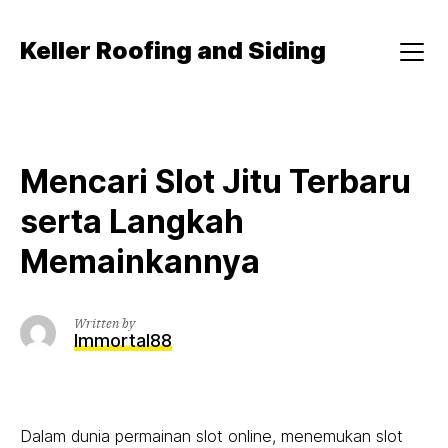
Skip
to
Keller Roofing and Siding
content
Menu
Mencari Slot Jitu Terbaru
serta Langkah
Memainkannya
Written by
Immortal88
Dalam dunia permainan slot online, menemukan slot